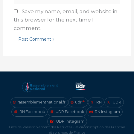
Save my name, email, and website in
this browser for the next time I
comment.
🌐
rassemblementnational.fr
🌐
udr.
fr
𝕏
RN
𝕏
UDR
📘
RN Facebook
📘
UDR Facebook
📸
RN Instagram
📸
UDR Instagram
Liste de Rassemblement des Patriotes · 7e circonscription des Français
établis hors de France