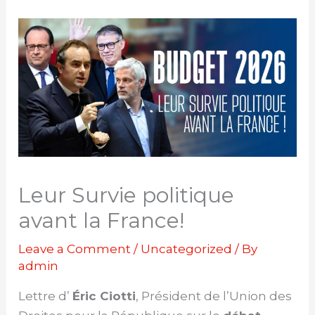
Skip
to
content
Leur Survie politique
avant la France!
Leave a Comment
/
Uncategorized
/ By
admin
Lettre d’
Éric Ciotti
, Président de l’Union des