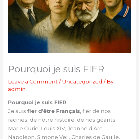
Pourquoi je suis FIER
Leave a Comment
/
Uncategorized
/ By
admin
Pourquoi je suis FIER
Je suis
fier d’être Français
, fier de nos
racines, de notre histoire, de nos géants :
Marie Curie, Louis XIV, Jeanne d’Arc,
Napoléon, Simone Veil, Charles de Gaulle,